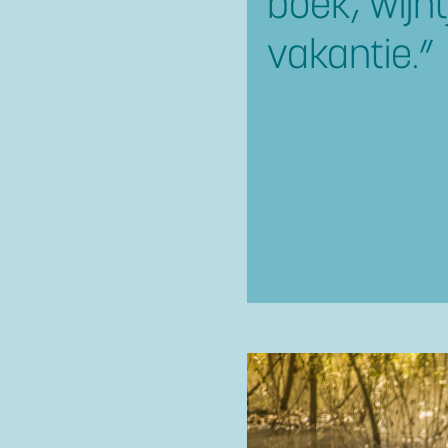
boek, wijnt
vakantie.”