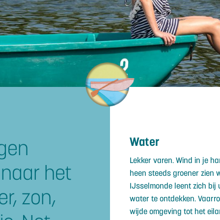
Water
igen
Lekker varen. Wind in je h
 naar het
heen steeds groener zien w
IJsselmonde leent zich bij 
r, zon,
water te ontdekken. Vaarro
wijde omgeving tot het eila