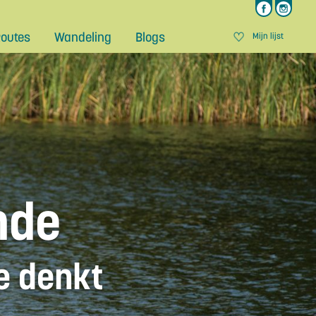
outes
Wandeling
Blogs
Mijn lijst
nde
je denkt