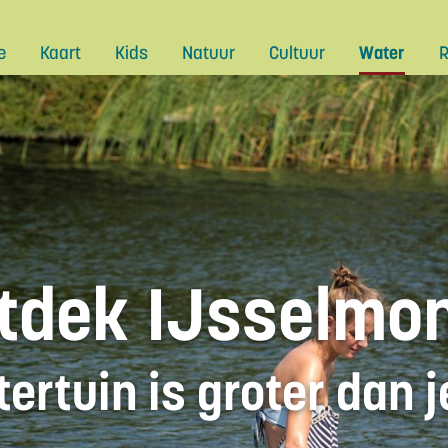
e
Kaart
Kids
Natuur
Cultuur
Water
R
tdek IJsselmo
ertuin is groter dan 