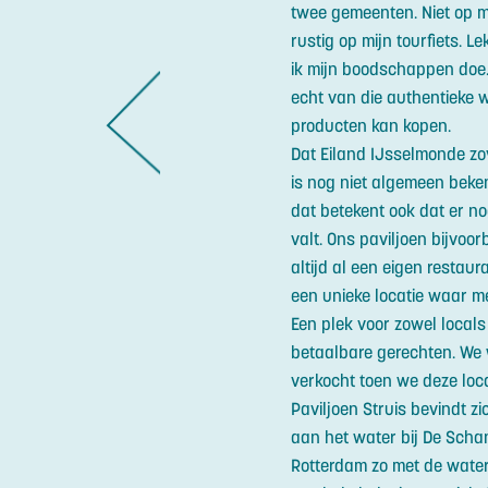
twee gemeenten. Niet op mi
rustig op mijn tourfiets. 
ik mijn boodschappen doe. 
echt van die authentieke w
n
producten kan kopen.
Dat Eiland IJsselmonde zov
is nog niet algemeen beke
dat betekent ook dat er n
valt. Ons paviljoen bijvoor
altijd al een eigen restaur
een unieke locatie waar me
Een plek voor zowel locals
betaalbare gerechten. We 
verkocht toen we deze loca
Paviljoen Struis bevindt zi
aan het water bij De Schan
Rotterdam zo met de water