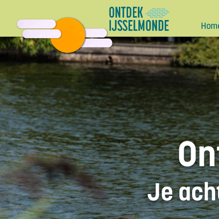
Hom
On
Je acht