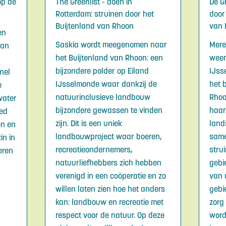
op de
The Greenlist - doen in
De G
Rotterdam: struinen door het
door
Buijtenland van Rhoon
van 
en
Saskia wordt meegenomen naar
Mere
van
het Buijtenland van Rhoon: een
weer
bijzondere polder op Eiland
IJss
nel
IJsselmonde waar dankzij de
het 
e
natuurinclusieve landbouw
Rhoo
water
bijzondere gewassen te vinden
haar
oed
zijn. Dit is een uniek
land
en en
landbouwproject waar boeren,
same
in in
recreatieondernemers,
stru
eren
natuurliefhebbers zich hebben
gebi
verenigd in een coöperatie en zo
van 
willen laten zien hoe het anders
gebi
kan: landbouw en recreatie met
zorg
respect voor de natuur. Op deze
wordt