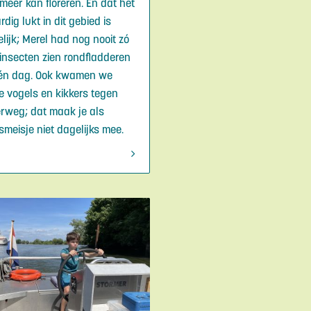
 meer kan floreren. En dat het
rdig lukt in dit gebied is
elijk; Merel had nog nooit zó
 insecten zien rondfladderen
én dag. Ook kwamen we
e vogels en kikkers tegen
rweg; dat maak je als
smeisje niet dagelijks mee.