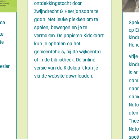
ontdekkingstocht door
Zwijndrecht & Heerjansdam te
gaan. Met leuke plekken om te
sse
Spel
spelen, bewegen en je te
op E
te
vermaken. De papieren Kidskaart
kind
te
kun je ophalen op het
Hend
gemeentehuis, bij de wijkcentra
Vrij
of in de bibliotheek. De online
kind
ezier
versie van de Kidskaart kun je
is e
via de website downloaden.
nam 
naar
name
Natu
aten 
Theet
Natu
spot