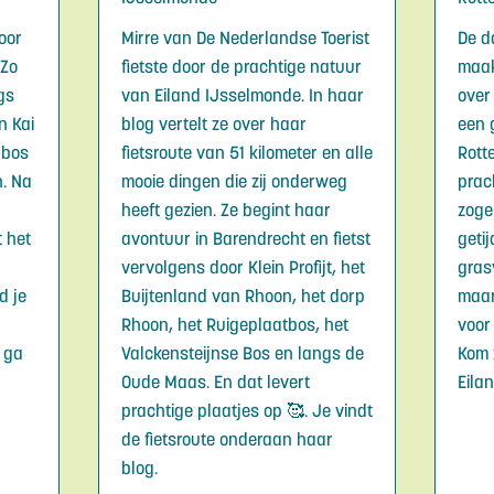
oor
Mirre van De Nederlandse Toerist
De d
 Zo
fietste door de prachtige natuur
maak
gs
van Eiland IJsselmonde. In haar
over
n Kai
blog vertelt ze over haar
een 
lbos
fietsroute van 51 kilometer en alle
Rott
n. Na
mooie dingen die zij onderweg
prac
heeft gezien. Ze begint haar
zoge
t het
avontuur in Barendrecht en fietst
geti
vervolgens door Klein Profijt, het
gras
d je
Buijtenland van Rhoon, het dorp
maar
Rhoon, het Ruigeplaatbos, het
voor
n ga
Valckensteijnse Bos en langs de
Kom 
Oude Maas. En dat levert
Eilan
prachtige plaatjes op 🥰. Je vindt
de fietsroute onderaan haar
blog.