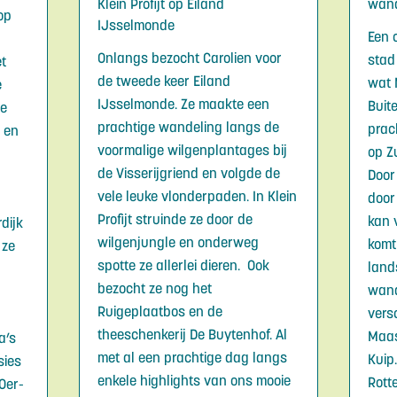
Klein Profijt op Eiland
wand
op
IJsselmonde
Een 
Onlangs bezocht Carolien voor
stad
et
de tweede keer Eiland
wat 
e
IJsselmonde. Ze maakte een
Buit
ze
prachtige wandeling langs de
prac
s en
voormalige wilgenplantages bij
op Z
de Visserijgriend en volgde de
Door
vele leuke vlonderpaden. In Klein
door
Profijt struinde ze door de
kan 
dijk
wilgenjungle en onderweg
komt
 ze
spotte ze allerlei dieren. Ook
land
bezocht ze nog het
wand
Ruigeplaatbos en de
vers
theeschenkerij De Buytenhof. Al
Maas
a’s
met al een prachtige dag langs
Kuip
sies
enkele highlights van ons mooie
Rott
 Oer-