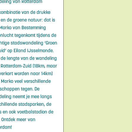
eling van Rotterdam
combinatie van de drukke
 en de groene natuur: dat is
Marko van Bestemming
enlucht tegenkomt tijdens de
htige stadswandeling ‘Groen
uid’ op Eiland IJsselmonde.
 de lengte van de wandeling
 Rotterdam-Zuid (18km, maar
verkort worden naar 14km)
 Marko veel verschillende
schappen tegen. De
eling neemt je mee langs
chillende stadsparken, de
 en ook voetbalstadion de
. Ontdek meer van
erdam!