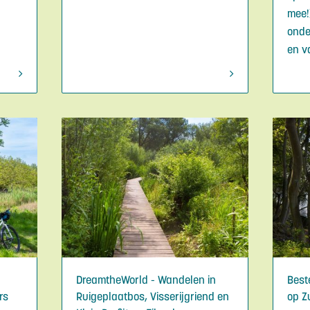
mee!
onde
en v
DreamtheWorld - Wandelen in
Best
rs
Ruigeplaatbos, Visserijgriend en
op Z