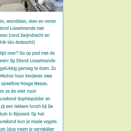
en, wandelen, eten en varen
iland IJsselmonde met
eren (rond Zwijndrecht en
rik-Ido-Ambacht)
e tijd over? Ga op pad met de
eren! Op Eiland IJsselmonde
r gelukkig genoeg te doen. Zo
Michal haar kinderen mee
 speelbos Hooge Nesse,
n ze de veer naar
ureiland Sophiapolder en
zij een lekkere lunch bij De
uin in Rijsoord. Op het
ureiland kun je mooie vogels
ten (dus neem je verrekijker