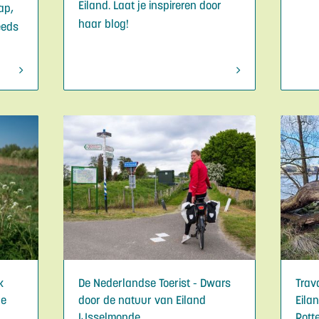
Eiland. Laat je inspireren door
ap,
haar blog!
eeds
k
De Nederlandse Toerist - Dwars
Trav
ge
door de natuur van Eiland
Eila
IJsselmonde
Rott