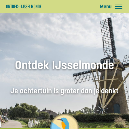
Ontdek IJsselmonde
Je achtertuin is groter dan je denkt